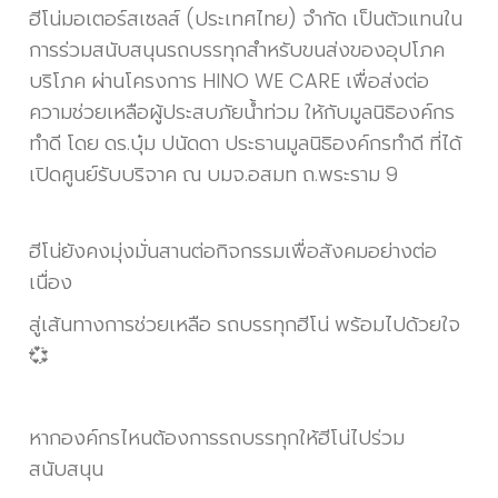
ฮีโน่มอเตอร์สเซลส์ (ประเทศไทย) จำกัด เป็นตัวแทนใน
การร่วมสนับสนุนรถบรรทุกสำหรับขนส่งของอุปโภค
บริโภค ผ่านโครงการ HINO WE CARE เพื่อส่งต่อ
ความช่วยเหลือผู้ประสบภัยน้ำท่วม ให้กับมูลนิธิองค์กร
ทำดี โดย ดร.บุ๋ม ปนัดดา ประธานมูลนิธิองค์กรทำดี ที่ได้
เปิดศูนย์รับบริจาค ณ บมจ.อสมท ถ.พระราม 9
ฮีโน่ยังคงมุ่งมั่นสานต่อกิจกรรมเพื่อสังคมอย่างต่อ
เนื่อง
สู่เส้นทางการช่วยเหลือ
รถบรรทุกฮีโน่ พร้อมไปด้วยใจ
💞
หากองค์กรไหนต้องการรถบรรทุกให้ฮีโน่ไปร่วม
สนับสนุน