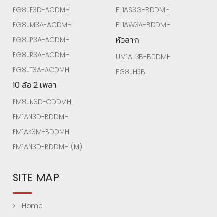
FG8JF3D-ACDMH
FL1AS3G-BDDMH
FG8JM3A-ACDMH
FL1AW3A-BDDMH
หัวลาก
FG8JP3A-ACDMH
FG8JR3A-ACDMH
UM1AL3B-BDDMH
FG8JT3A-ACDMH
FG8JH3B
10 ล้อ 2 เพลา
FM8JN3D-CDDMH
FM1AN3D-BDDMH
FM1AK3M-BDDMH
FM1AN3D-BDDMH (M)
SITE MAP
Home