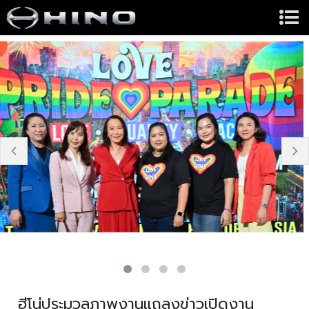
prev
n
ฮีโน่ประมวลภาพงานแถลงข่าวเปิดงาน