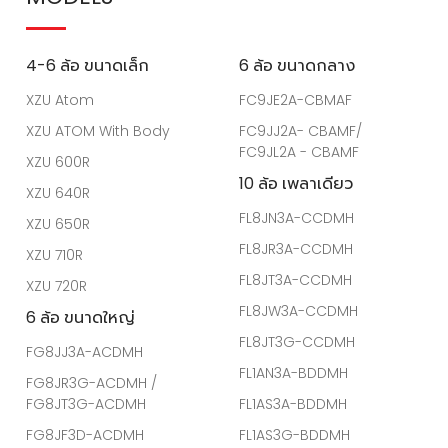
4-6 ล้อ ขนาดเล็ก
6 ล้อ ขนาดกลาง
XZU Atom
FC9JE2A-CBMAF
XZU ATOM With Body
FC9JJ2A- CBAMF/
FC9JL2A - CBAMF
XZU 600R
10 ล้อ เพลาเดียว
XZU 640R
FL8JN3A-CCDMH
XZU 650R
FL8JR3A-CCDMH
XZU 710R
FL8JT3A-CCDMH
XZU 720R
FL8JW3A-CCDMH
6 ล้อ ขนาดใหญ่
FL8JT3G-CCDMH
FG8JJ3A-ACDMH
FL1AN3A-BDDMH
FG8JR3G-ACDMH /
FG8JT3G-ACDMH
FL1AS3A-BDDMH
FG8JF3D-ACDMH
FL1AS3G-BDDMH