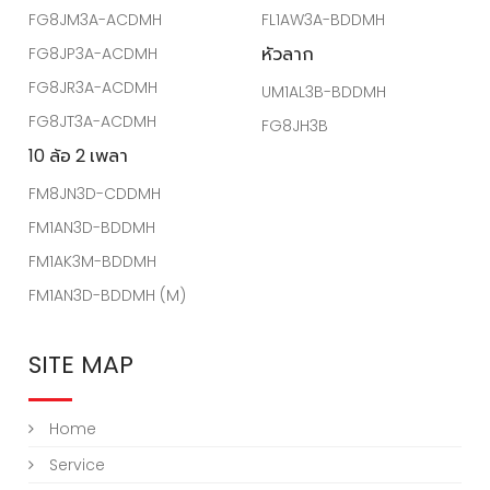
FG8JM3A-ACDMH
FL1AW3A-BDDMH
หัวลาก
FG8JP3A-ACDMH
FG8JR3A-ACDMH
UM1AL3B-BDDMH
FG8JT3A-ACDMH
FG8JH3B
10 ล้อ 2 เพลา
FM8JN3D-CDDMH
FM1AN3D-BDDMH
FM1AK3M-BDDMH
FM1AN3D-BDDMH (M)
SITE MAP
Home
Service