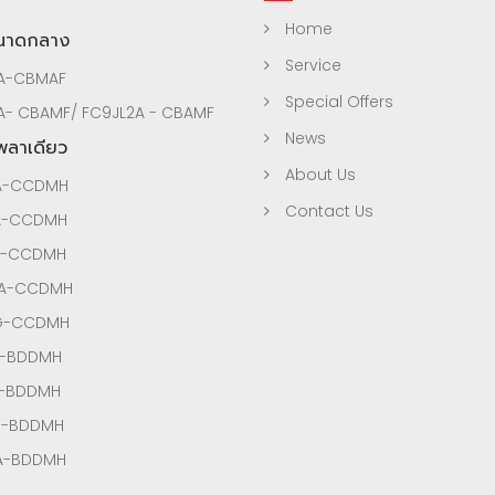
Home
ขนาดกลาง
Service
A-CBMAF
Special Offers
A- CBAMF/ FC9JL2A - CBAMF
News
เพลาเดียว
About Us
A-CCDMH
Contact Us
A-CCDMH
A-CCDMH
3A-CCDMH
3G-CCDMH
A-BDDMH
A-BDDMH
G-BDDMH
A-BDDMH