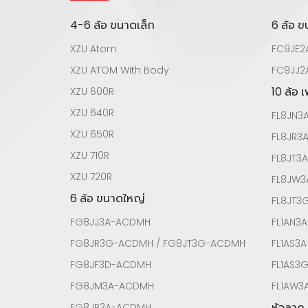
4-6 ล้อ ขนาดเล็ก
6 ล้อ 
XZU Atom
FC9JE2
XZU ATOM With Body
FC9JJ2
10 ล้อ 
XZU 600R
XZU 640R
FL8JN3
XZU 650R
FL8JR3
XZU 710R
FL8JT3
XZU 720R
FL8JW
6 ล้อ ขนาดใหญ่
FL8JT
FG8JJ3A-ACDMH
FL1AN3
FG8JR3G-ACDMH / FG8JT3G-ACDMH
FL1AS3
FG8JF3D-ACDMH
FL1AS3
FG8JM3A-ACDMH
FL1AW3
หัวลาก
FG8JP3A-ACDMH