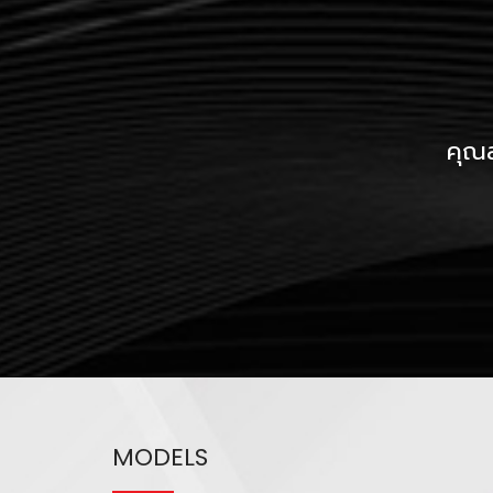
คุณส
MODELS