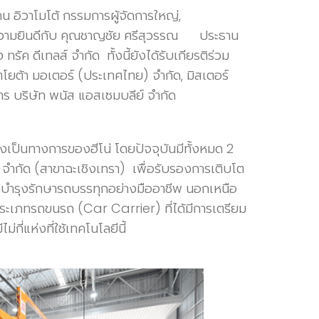
ร์ เคน อิวาโมโต้ กรรมการผู้จัดการใหญ่,
ดงความยินดีกับ คุณชาญชัย ศรีสุวรรณ ประธาน
ทรัค ดีเทลส์ จำกัด ทั้งนี้ยังได้รับเกียรติร่วม
โยต้า มอเตอร์ (ประเทศไทย) จำกัด, มิสเตอร์
าร บริษัท พนัส แอสเซมบลีย์ จำกัด
่างเป็นทางการของฮีโน่ โดยปัจจุบันมีทั้งหมด 2
ทลส์ จำกัด (สาขาฉะเชิงเทรา) เพื่อรับรองการเติบโต
ลบำรุงรักษารถบรรทุกอย่างมืออาชีพ นอกเหนือ
กประเภทรถขนรถ
(Car Carrier) ที่ได้มีการเตรียม
ี่แห่งที่ใช้เทคโนโลยีนี้