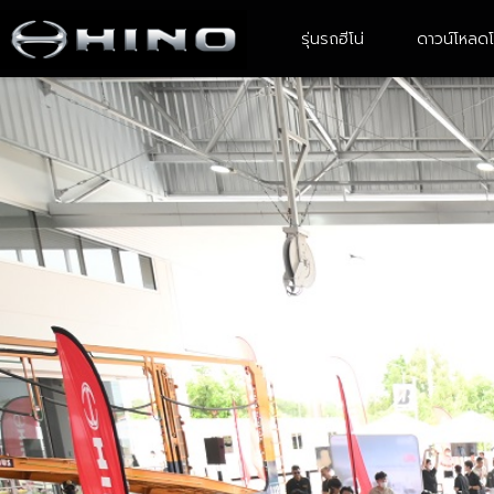
รุ่นรถฮีโน่
ดาวน์โหลดโ
4-6 ล้อ ขนาดเล็ก
6 ล้อ ขนาดกลาง
XZU Atom
FC9JE2A-CBMAF
XZU ATOM With Body
FC9JJ2A- CBAMF/ FC9JL2A -
CBAMF
XZU 600R
XZU 640R
XZU 650R
XZU 710R