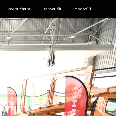
ตัวแทนจำหน่าย
เกี่ยวกับฮีโน่
ติดต่อฮีโน่
10 ล้อ 2 เพลา
หัวลาก
FM8JN3D-CDDMH
UM1AL3B-BDDMH
FM1AN3D-BDDMH
FG8JH3B
FM1AK3M-BDDMH
FM1AN3D-BDDMH (M)