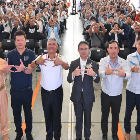
FL1AS3A-BDDMH
FG8JT3A-ACDMH
FL1AS3G-BDDMH
FL1AW3A-BDDMH