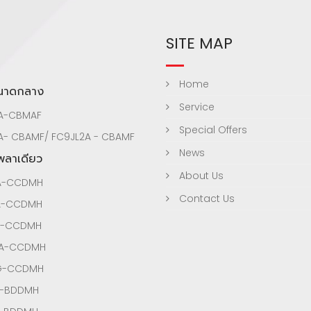
SITE MAP
Home
ขนาดกลาง
Service
A-CBMAF
Special Offers
A- CBAMF/ FC9JL2A - CBAMF
News
เพลาเดียว
About Us
A-CCDMH
Contact Us
A-CCDMH
A-CCDMH
3A-CCDMH
3G-CCDMH
A-BDDMH