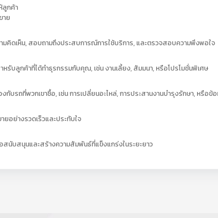
้ลูกค้า
ณขาย
วามคิดเห็น, สอบถามถึงประสบการณ์การใช้บริการ, และตรวจสอบความพึงพอใจ
บลูกค้าที่ได้ทำธุรกรรมกับคุณ, เช่น งานเลี้ยง, สัมมนา, หรือโปรโมชั่นพิเศษ
ข้องกับรถที่พวกเขาซื้อ, เช่น การเปลี่ยนอะไหล่, การประสานงานบำรุงรักษา, หรือข้อม
ขายอย่างรวดเร็วและประทับใจ
ื่อสนับสนุนและสร้างความสัมพันธ์ที่แข็งแกร่งในระยะยาว