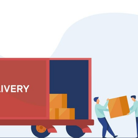
FL1AS3A-BDDMH
FG8JT3A-ACDMH
FL1AS3G-BDDMH
FL1AW3A-BDDMH