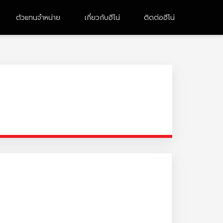
ตัวแทนจำหน่าย
เกี่ยวกับฮีโน่
ติดต่อฮีโน่
10 ล้อ 2 เพลา
หัวลาก
FM8JN3D-CDDMH
UM1AL3B-BDDMH
FM1AN3D-BDDMH
FG8JH3B
FM1AK3M-BDDMH
FM1AN3D-BDDMH (M)