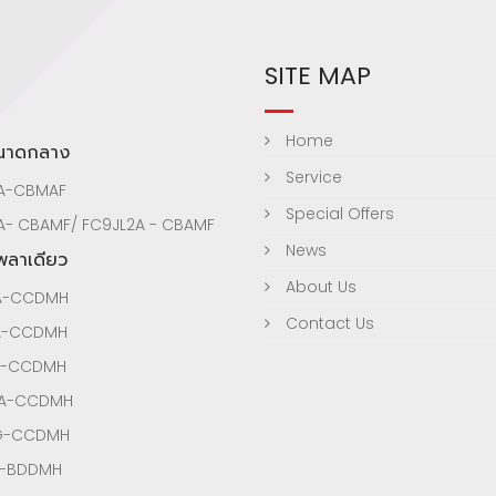
SITE MAP
Home
ขนาดกลาง
Service
A-CBMAF
Special Offers
A- CBAMF/ FC9JL2A - CBAMF
News
เพลาเดียว
About Us
A-CCDMH
Contact Us
A-CCDMH
A-CCDMH
3A-CCDMH
3G-CCDMH
A-BDDMH