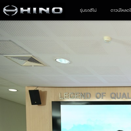
รุ่นรถฮีโน่
ดาวน์โหลดโ
4-6 ล้อ ขนาดเล็ก
6 ล้อ ขนาดกลาง
XZU Atom
FC9JE2A-CBMAF
XZU ATOM With Body
FC9JJ2A- CBAMF/ FC9JL2A -
CBAMF
XZU 600R
XZU 640R
XZU 650R
XZU 710R