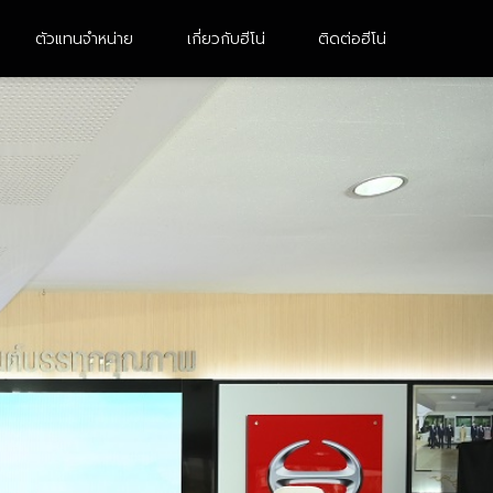
ตัวแทนจำหน่าย
เกี่ยวกับฮีโน่
ติดต่อฮีโน่
10 ล้อ 2 เพลา
หัวลาก
FM8JN3D-CDDMH
UM1AL3B-BDDMH
FM1AN3D-BDDMH
FG8JH3B
FM1AK3M-BDDMH
FM1AN3D-BDDMH (M)