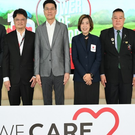
FL1AS3A-BDDMH
FG8JT3A-ACDMH
FL1AS3G-BDDMH
FL1AW3A-BDDMH