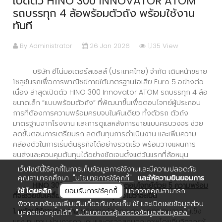
เปิดตัว HINO 300 INNOVATOR ATOM
รถบรรทุก 4 ล้อพร้อมตัวถัง พร้อมใช้งาน
ทันที
By Administrator
26 Jan 2026
1,135 View
บริษัท ฮีโน่มอเตอร์สเซลส์ (ประเทศไทย) จำกัด เดินหน้าขยาย
โซลูชันรถเพื่อการพาณิชย์ภายใต้มาตรฐานไอเสีย Euro 5 อย่างต่อ
เนื่อง ล่าสุดเปิดตัว HINO 300 Innovator ATOM รถบรรทุก 4 ล้อ
ขนาดเล็ก “แบบพร้อมตัวถัง” ที่พัฒนาขึ้นเพื่อตอบโจทย์ผู้ประกอบ
การที่ต้องการความพร้อมครบจบในคันเดียว ทั้งตัวรถ ตัวถัง
มาตรฐานจากโรงงาน และการดูแลหลังการขายแบบครบวงจร ช่วย
ลดขั้นตอนการเตรียมรถ ลดต้นทุนการดำเนินงาน และเพิ่มความ
คล่องตัวในการเริ่มต้นธุรกิจได้อย่างรวดเร็ว พร้อมวางแผนการ
ขนส่งและควบคุมต้นทุนได้อย่างชัดเจนตั้งแต่วันแรกที่ล้อหมุน
เว็บไซต์นี้ใช้คุกกี้ในการเก็บข้อมูลการใช้งานและมีความปลอดภัย
คุณสามารถศึกษา
"นโยบายการใช้คุกกี้"
และให้ความยินยอมการ
HINO 300 Innovator ATOM
ตอบโจทย์ด้วย 5 ความพร้อม
ใช้ โดยคลิก
ยอมรับการใช้คุกกี้
นอกจากคุณสามารถ
ที่จะช่วยขับเคลื่อนความสำเร็จของธุรกิจไม่ว่าจะเป็น
พิจารณาข้อมูลเพิ่มเติมเกี่ยวกับการเก็บ ใช้ และเปิดเผยข้อมูลส่วน
1. พร้อมใช้งานระยะยาว
ผลิตจากวัสดุคุณภาพมาตรฐานสากล แข็ง
บุคคลของคุณได้ที่
"นโยบายการคุ้มครองข้อมูลส่วนบุคคล"
แรง ทนทาน ผ่านการควบคุมและตรวจสอบคุณภาพโดยทีมวิศวกรผู้