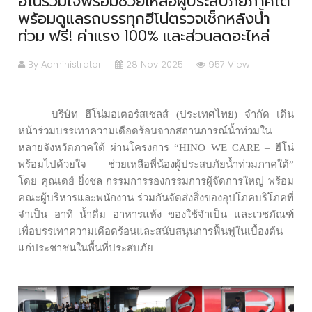
ฮีโน่ร่วมใจพร้อมช่วยเหลือผู้ประสบภัยภาคใต้
พร้อมดูแลรถบรรทุกฮีโน่ตรวจเช็กหลังน้ำ
ท่วม ฟรี! ค่าแรง 100% และส่วนลดอะไหล่
By Administrator
28 Nov 2025
957 View
บริษัท ฮีโน่มอเตอร์สเซลส์ (ประเทศไทย) จำกัด เดิน
หน้าร่วมบรรเทาความเดือดร้อนจากสถานการณ์น้ำท่วมใน
หลายจังหวัดภาคใต้ ผ่านโครงการ
“HINO WE CARE – ฮีโน่
พร้อมไปด้วยใจ ช่วยเหลือพี่น้องผู้ประสบภัยน้ำท่วมภาคใต้”
โดย คุณเดย์ ยิ่งชล กรรมการรองกรรมการผู้จัดการใหญ่ พร้อม
คณะผู้บริหารและพนักงาน ร่วมกันจัดส่งสิ่งของอุปโภคบริโภคที่
จำเป็น อาทิ น้ำดื่ม อาหารแห้ง ของใช้จำเป็น และเวชภัณฑ์
เพื่อบรรเทาความเดือดร้อนและสนับสนุนการฟื้นฟูในเบื้องต้น
แก่ประชาชนในพื้นที่ประสบภัย