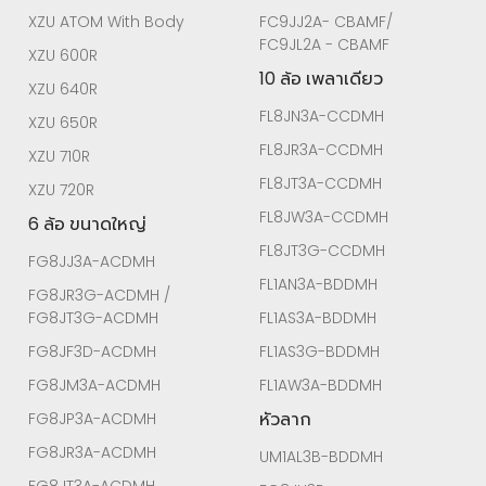
XZU ATOM With Body
FC9JJ2A- CBAMF/
FC9JL2A - CBAMF
XZU 600R
10 ล้อ เพลาเดียว
XZU 640R
FL8JN3A-CCDMH
XZU 650R
FL8JR3A-CCDMH
XZU 710R
FL8JT3A-CCDMH
XZU 720R
FL8JW3A-CCDMH
6 ล้อ ขนาดใหญ่
FL8JT3G-CCDMH
FG8JJ3A-ACDMH
FL1AN3A-BDDMH
FG8JR3G-ACDMH /
FG8JT3G-ACDMH
FL1AS3A-BDDMH
FG8JF3D-ACDMH
FL1AS3G-BDDMH
FG8JM3A-ACDMH
FL1AW3A-BDDMH
หัวลาก
FG8JP3A-ACDMH
FG8JR3A-ACDMH
UM1AL3B-BDDMH