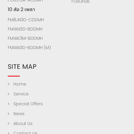
FG8JT3A-ACDMH
FG8JH3B
10 ล้อ 2 เพลา
FM8JN3D-CDDMH
FM1AN3D-BDDMH
FM1AK3M-BDDMH
FM1AN3D-BDDMH (M)
SITE MAP
Home
Service
Special Offers
News
About Us
Contact Us