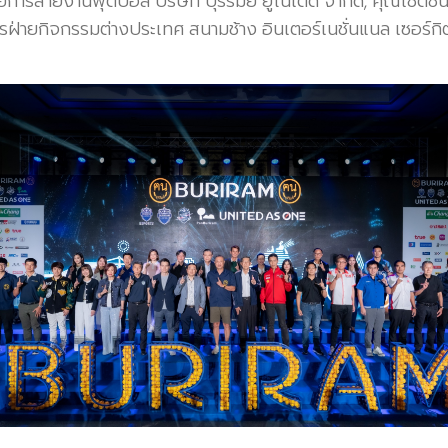
การสายงานฟุตบอล บริษัท บุรีรัมย์ ยูไนเต็ด จำกัด, คุณโชติชน
ยการฝ่ายกิจกรรมต่างประเทศ สนามช้าง อินเตอร์เนชั่นแนล เซอร์ก