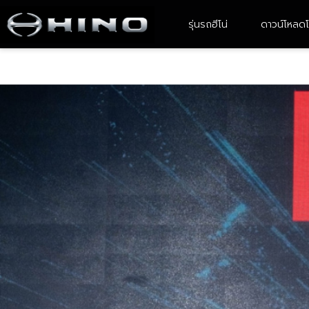
รุ่นรถฮีโน่
ดาวน์โหลดโ
4-6 ล้อ ขนาดเล็ก
6 ล้อ ขนาดกลาง
XZU Atom
FC9JE2A-CBMAF
XZU ATOM With Body
FC9JJ2A- CBAMF/ FC9JL2A -
CBAMF
XZU 600R
XZU 640R
XZU 650R
XZU 710R