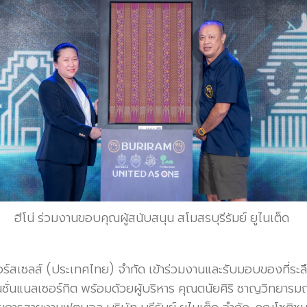
ฮีโน่ ร่วมงานขอบคุณผู้สนับสนุน สโมสรบุรีรัมย์ ยูไนเต็ด
เตอร์สเซลส์ (ประเทศไทย) จำกัด เข้าร่วมงานและรับมอบของที่
นชั่นแนลเซอร์กิต พร้อมด้วยผู้บริหาร คุณตนัยศิริ ชาญวิทยาร