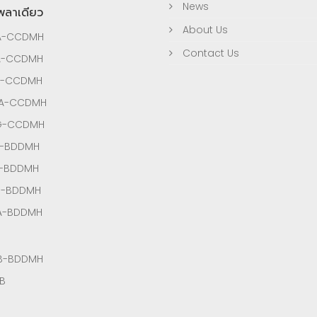
News
เพลาเดียว
About Us
A-CCDMH
Contact Us
A-CCDMH
A-CCDMH
3A-CCDMH
3G-CCDMH
A-BDDMH
A-BDDMH
G-BDDMH
A-BDDMH
B-BDDMH
B