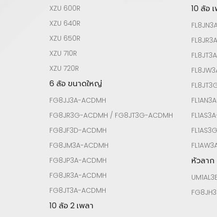
10 ล้อ 
XZU 600R
XZU 640R
FL8JN3
XZU 650R
FL8JR3
XZU 710R
FL8JT3
XZU 720R
FL8JW
6 ล้อ ขนาดใหญ่
FL8JT
FG8JJ3A-ACDMH
FL1AN3
FG8JR3G-ACDMH / FG8JT3G-ACDMH
FL1AS3
FG8JF3D-ACDMH
FL1AS3
FG8JM3A-ACDMH
FL1AW3
หัวลาก
FG8JP3A-ACDMH
FG8JR3A-ACDMH
UM1AL3
FG8JT3A-ACDMH
FG8JH3
10 ล้อ 2 เพลา