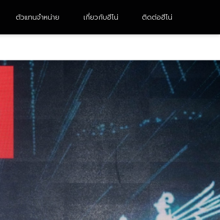
ตัวแทนจำหน่าย
เกี่ยวกับฮีโน่
ติดต่อฮีโน่
10 ล้อ 2 เพลา
หัวลาก
FM8JN3D-CDDMH
UM1AL3B-BDDMH
FM1AN3D-BDDMH
FG8JH3B
FM1AK3M-BDDMH
FM1AN3D-BDDMH (M)