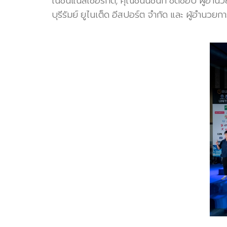
เนชั่นแนลเซอร์กิต, คุณชนน์ชนก ชิดชอบ ผู้อำนวย
บุรีรัมย์ ยูไนเต็ด อีสปอร์ต จำกัด และ ผู้อำนว