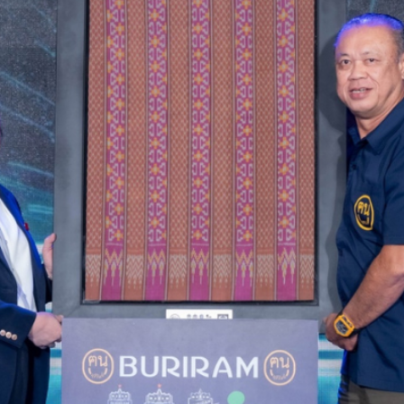
FL1AS3A-BDDMH
FG8JT3A-ACDMH
FL1AS3G-BDDMH
FL1AW3A-BDDMH