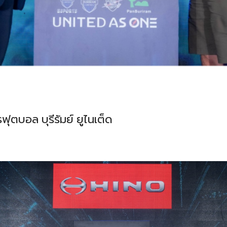
ุตบอล บุรีรัมย์ ยูไนเต็ด