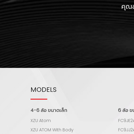
คุณส
MODELS
4-6 ล้อ ขนาดเล็ก
6 ล้อ 
XZU Atom
FC9JE2
XZU ATOM With Body
FC9JJ2