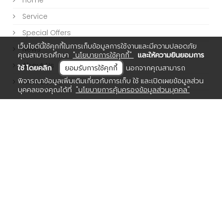
Home
Service
Special Offers
เว็บไซต์นี้ใช้คุกกี้ในการเก็บข้อมูลการใช้งานและมีความปลอดภัย
News
คุณสามารถศึกษา
"นโยบายการใช้คุกกี้"
และให้ความยินยอมการ
About Us
ใช้ โดยคลิก
ยอมรับการใช้คุกกี้
นอกจากคุณสามารถ
พิจารณาข้อมูลเพิ่มเติมเกี่ยวกับการเก็บ ใช้ และเปิดเผยข้อมูลส่วน
Contact Us
บุคคลของคุณได้ที่
"นโยบายการคุ้มครองข้อมูลส่วนบุคคล"
SUPPORT CONTACT
24 HOURS HOTLINE
TEL.02-059-9999
Follow the movement of all channels