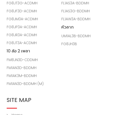
FG8JT3G-ACDMH
FL1AS3A-BDDMH
FG8JF3D-ACDMH
FL1AS3G-BDDMH
FG8JM3A-ACDMH
FL1AW3A-BDDMH
หัวลาก
FG8JP3A-ACDMH
FG8JR3A-ACDMH
UM1AL3B-BDDMH
FG8JT3A-ACDMH
FG8JH3B
10 ล้อ 2 เพลา
FM8JN3D-CDDMH
FM1AN3D-BDDMH
FM1AK3M-BDDMH
FM1AN3D-BDDMH (M)
SITE MAP