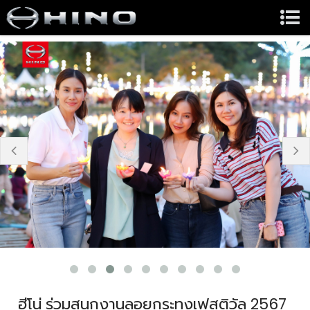
prev
n
ฮีโน่ ร่วมสนุกงานลอยกระทงเฟสติวัล 2567