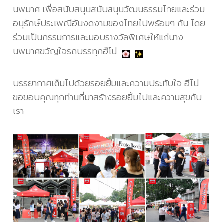
นพมาศ
เพื่อสนับสนุนสนับสนุนวัฒนธรรมไทยและร่วม
อนุรักษ์ประเพณีอันงดงามของไทยไปพร้อมๆ กัน โดย
ร่วมเป็นกรรมการและมอบรางวัลพิเศษให้แก่นาง
นพมาศขวัญใจรถบรรทุกฮ๊โน่
บรรยากาศเต็มไปด้วยรอยยิ้มและความประทับใจ ฮีโน่
ขอขอบคุณทุกท่านที่มาสร้างรอยยิ้มไปและความสุขกับ
เรา