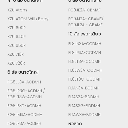
4-6 ล้อ ขนาดเล็ก
6 ล้อ ขนาดกลาง
XZU Atom
FC9JE2A-CBMAF
XZU ATOM With Body
FC9JJ2A- CBAMF/
FC9JL2A - CBAMF
XZU 600R
10 ล้อ เพลาเดียว
XZU 640R
FL8JN3A-CCDMH
XZU 650R
FL8JR3A-CCDMH
XZU 710R
FL8JT3A-CCDMH
XZU 720R
FL8JW3A-CCDMH
6 ล้อ ขนาดใหญ่
FL8JT3G-CCDMH
FG8JJ3A-ACDMH
FL1AN3A-BDDMH
FG8JR3G-ACDMH /
FG8JT3G-ACDMH
FL1AS3A-BDDMH
FG8JF3D-ACDMH
FL1AS3G-BDDMH
FG8JM3A-ACDMH
FL1AW3A-BDDMH
หัวลาก
FG8JP3A-ACDMH