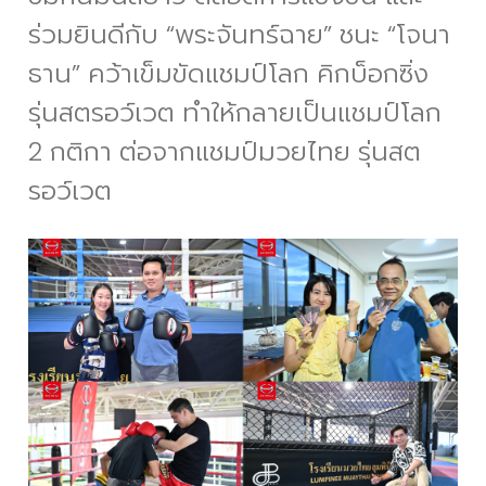
ร่วมยินดีกับ “พระจันทร์ฉาย” ชนะ “โจนา
ธาน” คว้าเข็มขัดแชมป์โลก คิกบ็อกซิ่ง
รุ่นสตรอว์เวต
ทำให้กลายเป็นแชมป์โลก
2 กติกา ต่อจากแชมป์มวยไทย รุ่นสต
รอว์เวต