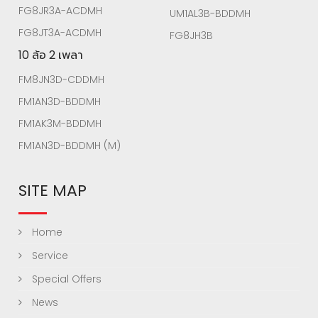
FG8JR3A-ACDMH
UM1AL3B-BDDMH
FG8JT3A-ACDMH
FG8JH3B
10 ล้อ 2 เพลา
FM8JN3D-CDDMH
FM1AN3D-BDDMH
FM1AK3M-BDDMH
FM1AN3D-BDDMH (M)
SITE MAP
Home
Service
Special Offers
News