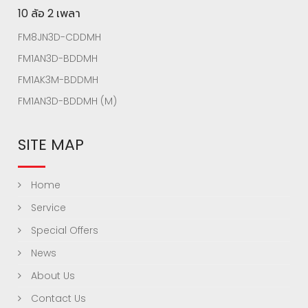
10 ล้อ 2 เพลา
FM8JN3D-CDDMH
FM1AN3D-BDDMH
FM1AK3M-BDDMH
FM1AN3D-BDDMH (M)
SITE MAP
Home
Service
Special Offers
News
About Us
Contact Us