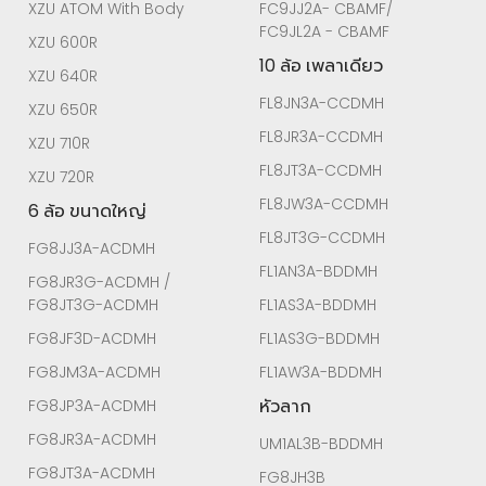
XZU ATOM With Body
FC9JJ2A- CBAMF/
FC9JL2A - CBAMF
XZU 600R
10 ล้อ เพลาเดียว
XZU 640R
FL8JN3A-CCDMH
XZU 650R
FL8JR3A-CCDMH
XZU 710R
FL8JT3A-CCDMH
XZU 720R
FL8JW3A-CCDMH
6 ล้อ ขนาดใหญ่
FL8JT3G-CCDMH
FG8JJ3A-ACDMH
FL1AN3A-BDDMH
FG8JR3G-ACDMH /
FG8JT3G-ACDMH
FL1AS3A-BDDMH
FG8JF3D-ACDMH
FL1AS3G-BDDMH
FG8JM3A-ACDMH
FL1AW3A-BDDMH
หัวลาก
FG8JP3A-ACDMH
FG8JR3A-ACDMH
UM1AL3B-BDDMH
FG8JT3A-ACDMH
FG8JH3B