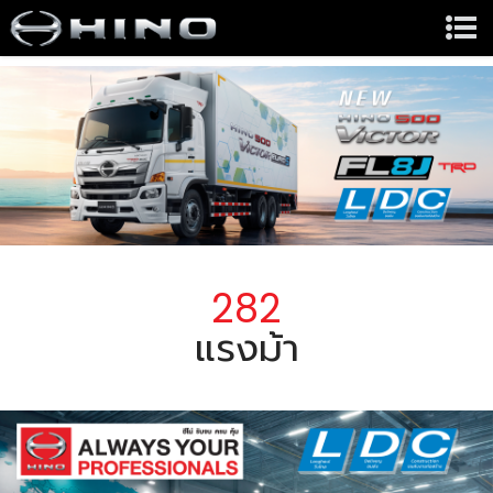
282
แรงม้า