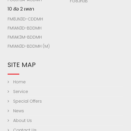
FG8JH3B
10 ล้อ 2 เพลา
FM8JN3D-CDDMH
FM1AN3D-BDDMH
FM1AK3M-BDDMH
FM1AN3D-BDDMH (M)
SITE MAP
Home
Service
Special Offers
News
About Us
Contact Us