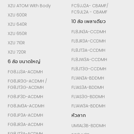
XZU ATOM With Body
FC9JJ2A- CBAMF/
FC9JL2A - CBAMF
XZU 600R
10 ล้อ เพลาเดียว
XZU 640R
FL8JN3A-CCDMH
XZU 650R
FL8JR3A-CCDMH
XZU 710R
FL8JT3A-CCDMH
XZU 720R
FL8JW3A-CCDMH
6 ล้อ ขนาดใหญ่
FL8JT3G-CCDMH
FG8JJ3A-ACDMH
FL1AN3A-BDDMH
FG8JR3G-ACDMH /
FG8JT3G-ACDMH
FL1AS3A-BDDMH
FG8JF3D-ACDMH
FL1AS3G-BDDMH
FG8JM3A-ACDMH
FL1AW3A-BDDMH
หัวลาก
FG8JP3A-ACDMH
FG8JR3A-ACDMH
UM1AL3B-BDDMH
FG8JT3A-ACDMH