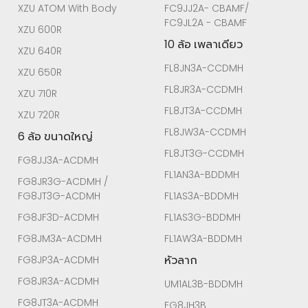
XZU ATOM With Body
FC9JJ2A- CBAMF/
FC9JL2A - CBAMF
XZU 600R
10 ล้อ เพลาเดียว
XZU 640R
FL8JN3A-CCDMH
XZU 650R
FL8JR3A-CCDMH
XZU 710R
FL8JT3A-CCDMH
XZU 720R
FL8JW3A-CCDMH
6 ล้อ ขนาดใหญ่
FL8JT3G-CCDMH
FG8JJ3A-ACDMH
FL1AN3A-BDDMH
FG8JR3G-ACDMH /
FG8JT3G-ACDMH
FL1AS3A-BDDMH
FG8JF3D-ACDMH
FL1AS3G-BDDMH
FG8JM3A-ACDMH
FL1AW3A-BDDMH
หัวลาก
FG8JP3A-ACDMH
FG8JR3A-ACDMH
UM1AL3B-BDDMH
FG8JT3A-ACDMH
FG8JH3B