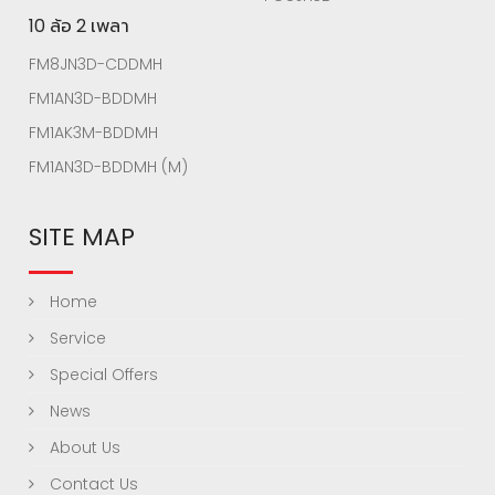
10 ล้อ 2 เพลา
FM8JN3D-CDDMH
FM1AN3D-BDDMH
FM1AK3M-BDDMH
FM1AN3D-BDDMH (M)
SITE MAP
Home
Service
Special Offers
News
About Us
Contact Us